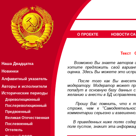
Текст
Возможно Вы знаете авторов или
Наша Двадцатка
хотите предложить свой вариа
Новинки
оценка. Здесь Вы можете это испр
Алфавитный указатель
После того как Вы внесете св
модератору. Модератор может при
Авторы и исполнители
попадут в основную базу данных 
Исторические периоды
желанию и внести в БД исправленн
Дореволюционный
Прошу Вас помнить, что к треб
Послереволюционный
строже, чем к "Самодеятельно
Предвоенный
комментарии серьезно и взвешенно
Великая Отечественная
В приведенных ниже полях содерж
Послевоенный
поле пустое, значит эта информац
Оттепель