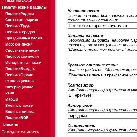
Поздний СССР
Тематические разделы
Название песни
Песни о Родине
Полное название без кавычек и зна
Советская лирика
пишется язык исполнения
Песни о Труде
Песни о городах
Цитата из песни
Праздничные песни
Необходимо выбрать наиболее ха
Морские песни
названия, но легко узнают песню
"Широка страна моя родная..." знаю
Спортивные песни
Пионерские песни
Молодежные песни
Краткое описание песни
Песни о Вождях
Краткое (не более 200 символов) оп
Песни о Героях
Революционные
Композитор
Интернационал
Имя (или инициалы) и фамилия ком
Речи
Марши
Автор слов
Военные песни
Имя (или инициалы) и фамилия авто
Военная лирика
Песни о ВОВ
Плакаты
Исполнитель
Имя (или инициалы) и фамилия исп
Самодеятельность