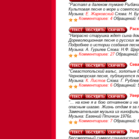
"Растаял в далеком тумане Рыбачий
Культовая песня о море и советски
Музыка:
Е. Жарковский
Слова: Н. Бу
Комментариев: 4
Обращений: 
Рас
"Напрасно старушка ждет сына домо
Дореволюционная песня о русских м
Подробнее о истории создания пес
Музыка: А. Гурилев Слова: Н.Ф. Щер
Комментариев: 27
Обращений:
Сева
"Севастопольский вальс, золотые де
Черноморская песня, публикуется 
Музыка:
К. Листов
Слова: Г. Рубле
Комментариев: 6
Обращений: 
Увер
"... на коне я в бою отчаянном и н
опасным шагаю. Жизнь отдам я за т
Замечательная музыка из кинофильм
Музыка: Евгений Птичкин 1976г.
Комментариев: 7
Обращений: 
Увер
Бессмертный символ социалистическ