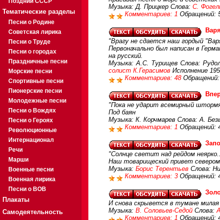
Поздний СССР
Музыка: Д. Прицкер Слова:
С. Фогел
Тематические разделы
Комментариев: 1
Обращений: 
Песни о Родине
Варя
Советская лирика
"Врагу не сдается наш гордый "Вар
Песни о Труде
Первоначально был написан в Герма
Песни о городах
на русский.
Праздничные песни
Музыка: А.С. Турищев Слова: Рудо
солист К.Герасимов
Исполнение 195
Морские песни
Комментариев: 48
Обращений:
Спортивные песни
Пионерские песни
Впе
Молодежные песни
"Пока не ударит всемирный штормяг
Песни о Вождях
Под баян
Музыка: К. Корчмарев Слова: А. Бе
Песни о Героях
Комментариев: 1
Обращений: 
Революционные
Интернационал
Зап
Речи
"Солнце светит над рейдом неярко..
Марши
Наш товарищеский привет северомо
Музыка:
Борис Терентьев
Слова: Н
Военные песни
Комментариев: 3
Обращений: 
Военная лирика
Песни о ВОВ
Золо
Плакаты
И снова скрывется в тумане милая
Музыка:
В. Соловьев-Седой
Слова:
Самодеятельность
Комментариев: 1
Обращений: 