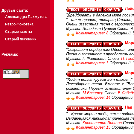
Лейс
Друзья сайта:
"Дрейфовать в далеком море посыла
Александра Пахмутова
"...шлем привет, товарищ Сталин, д
Очень известная песня о героическ
Ретро Фонотека
Музыка: Венедикт Пушков Слова: А.
Старые газеты
Комментариев: 8
Обращений: 
Старый песенник
Мор
"Согревает сердца нам Одесса - это
Песня о готовности преодолеть вс
Реклама:
Музыка: Г. Фавилович Слова:
Н. Гле
Комментариев: 3
Обращений: 
Мор
"Ходят волны кругом вот такие..."
Легендарная песня. Вместе с "Вес
романтики. Первым исполнителем б
Музыка:
М.Блантер
Слова:
В.Лебед
Комментариев: 14
Обращений:
Над 
"...Краше моря и тебя, земля родная
Выдающаяся лирико-патрическая пе
Музыка:
Константин Листов
Слова
Комментариев: 15
Обращений: