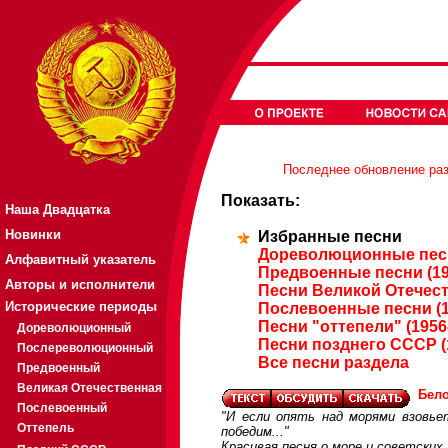
Последнее обновление разд
Показать:
Наша Двадцатка
Новинки
Избранные песни
Дореволюционные песн
Алфавитный указатель
Предвоенные песни (19
Авторы и исполнители
Песни Великой Отечест
Исторические периоды
Послевоенные песни (1
Песни "оттепели" (1956
Дореволюционный
Песни позднего СССР (
Послереволюционный
Все песни раздела
Предвоенный
Великая Отечественная
Бел
Послевоенный
"И если опять над морями взовье
Оттепель
победим..."
Красивая песня о море и советских