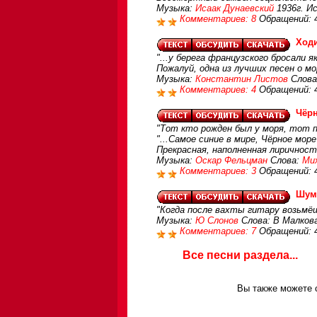
Музыка:
Исаак Дунаевский
1936г. И
Комментариев: 8
Обращений: 
Ход
"...у берега французского бросали як
Пожалуй, одна из лучших песен о м
Музыка:
Константин Листов
Слова
Комментариев: 4
Обращений: 
Чёр
"Тот кто рожден был у моря, тот п
"...Самое синие в мире, Чёрное море 
Прекрасная, наполненная лиричност
Музыка:
Оскар Фельцман
Слова:
Ми
Комментариев: 3
Обращений: 
Шуми
"Когда после вахты гитару возьмё
Музыка:
Ю Слонов
Слова: В Малков
Комментариев: 7
Обращений: 
Все песни раздела...
Вы также можете с