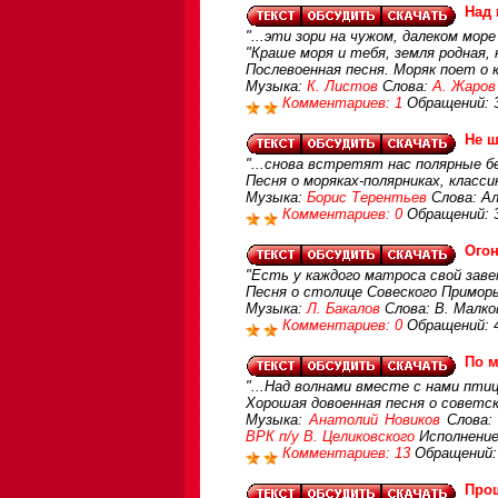
Над
"...эти зори на чужом, далеком море
"Краше моря и тебя, земля родная, н
Послевоенная песня. Моряк поет о
Музыка:
К. Листов
Слова:
А. Жаров
Комментариев: 1
Обращений: 
Не ш
"...снова встретят нас полярные бе
Песня о моряках-полярниках, класси
Музыка:
Борис Терентьев
Слова: Ал
Комментариев: 0
Обращений: 
Огон
"Есть у каждого матроса свой заве
Песня о столице Совеского Приморь
Музыка:
Л. Бакалов
Слова: В. Малк
Комментариев: 0
Обращений: 
По м
"...Над волнами вместе с нами птиц
Хорошая довоенная песня о советс
Музыка:
Анатолий Новиков
Слова
ВРК п/у В. Целиковского
Исполнение
Комментариев: 13
Обращений:
Прощ