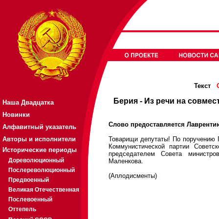
Текст
Берия - Из речи на совме
Наша Двадцатка
Новинки
Слово предоставляется Лавренти
Алфавитный указатель
Авторы и исполнители
Товарищи депутаты! По поручению 
Коммунистической партии Советс
Исторические периоды
председателем Совета министро
Дореволюционный
Маленкова.
Послереволюционный
(Аплодисменты)
Предвоенный
Великая Отечественная
Послевоенный
Оттепель