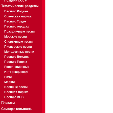
Поздний СССР
Тематические разделы
Песни о Родине
Советская лирика
Песни о Труде
Песни о городах
Праздничные песни
Морские песни
Спортивные песни
Пионерские песни
Молодежные песни
Песни о Вождях
Песни о Героях
Революционные
Интернационал
Речи
Марши
Военные песни
Военная лирика
Песни о ВОВ
Плакаты
Самодеятельность