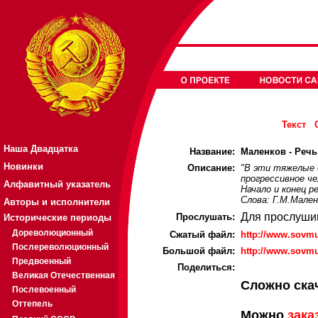
Текст
Наша Двадцатка
Название:
Маленков - Речь 
Новинки
Описание:
"В эти тяжелые д
прогрессивное че
Алфавитный указатель
Начало и конец ре
Слова: Г.М.Мален
Авторы и исполнители
Для прослуши
Прослушать:
Исторические периоды
Дореволюционный
Cжатый файл:
http://www.sovm
Послереволюционный
Большой файл:
http://www.sovm
Предвоенный
Поделиться:
Великая Отечественная
Сложно ска
Послевоенный
Оттепель
Можно
зака