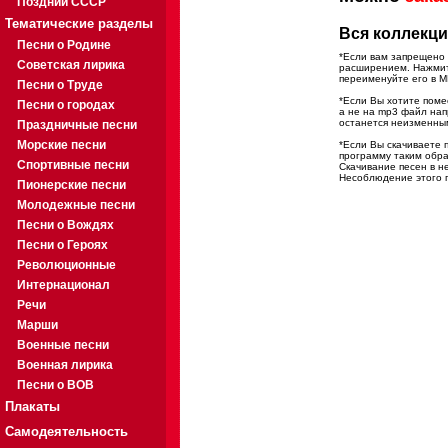
Поздний СССР
Тематические разделы
Вся коллекци
Песни о Родине
*Если вам запрещено 
Советская лирика
расширением. Нажмите
переименуйте его в M
Песни о Труде
*Если Вы хотите помес
Песни о городах
а не на mp3 файл на
останется неизменны
Праздничные песни
Морские песни
*Если Вы скачиваете 
программу таким обра
Спортивные песни
Скачивание песен в н
Несоблюдение этого п
Пионерские песни
Молодежные песни
Песни о Вождях
Песни о Героях
Революционные
Интернационал
Речи
Марши
Военные песни
Военная лирика
Песни о ВОВ
Плакаты
Самодеятельность