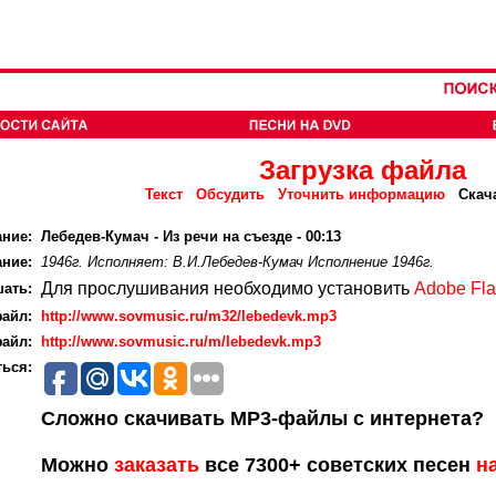
Загрузка файла
Текст
Обсудить
Уточнить информацию
Скач
ание:
Лебедев-Кумач - Из речи на съезде - 00:13
ние:
1946г. Исполняет: В.И.Лебедев-Кумач Исполнение 1946г.
Для прослушивания необходимо установить
Adobe Fla
ать:
айл:
http://www.sovmusic.ru/m32/lebedevk.mp3
айл:
http://www.sovmusic.ru/m/lebedevk.mp3
ься:
Сложно скачивать MP3-файлы с интернета?
Можно
заказать
все 7300+ советских песен
н