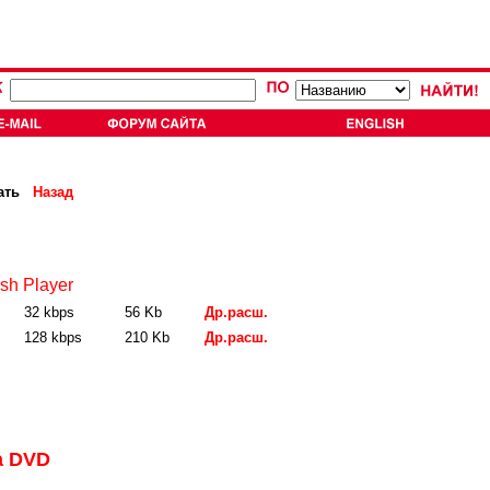
ать
Назад
sh Player
32 kbps
56 Kb
Др.расш.
128 kbps
210 Kb
Др.расш.
а DVD