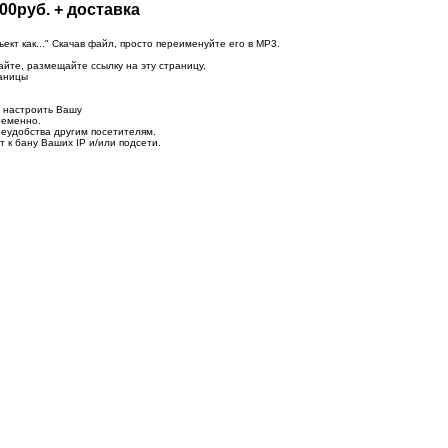
00руб. + доставка
т как..." Скачав файл, просто переименуйте его в MP3.
айте, размещайте ссылку на эту страницу,
раницы
о настроить Вашу
ременно.
неудобства другим посетителям.
 к бану Ваших IP и/или подсети.