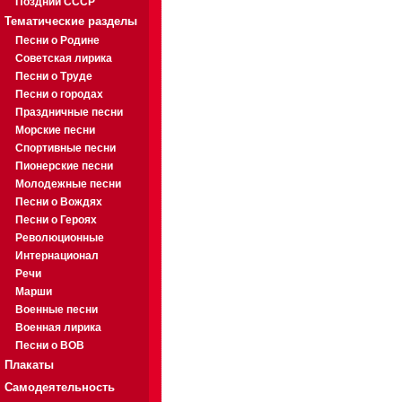
Поздний СССР
Тематические разделы
Песни о Родине
Советская лирика
Песни о Труде
Песни о городах
Праздничные песни
Морские песни
Спортивные песни
Пионерские песни
Молодежные песни
Песни о Вождях
Песни о Героях
Революционные
Интернационал
Речи
Марши
Военные песни
Военная лирика
Песни о ВОВ
Плакаты
Самодеятельность