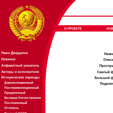
Наша Двадцатка
Назв
Новинки
Описа
Алфавитный указатель
Прослуш
Авторы и исполнители
Cжатый ф
Исторические периоды
Большой ф
Дореволюционный
Поделит
Послереволюционный
Предвоенный
Великая Отечественная
Послевоенный
Оттепель