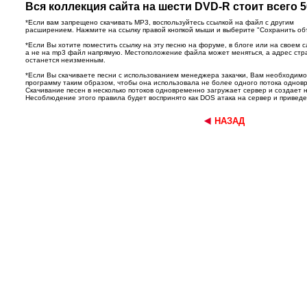
Вся коллекция сайта на шести DVD-R стоит всего 5
*Если вам запрещено скачивать MP3, воспользуйтесь ссылкой на файл с другим
расширением. Нажмите на ссылку правой кнопкой мыши и выберите "Сохранить объек
*Если Вы хотите поместить ссылку на эту песню на форуме, в блоге или на своем с
а не на mp3 файл напрямую. Местоположение файла может меняться, а адрес ст
останется неизменным.
*Если Вы скачиваете песни с использованием менеджера закачки, Вам необходим
программу таким образом, чтобы она использовала не более одного потока однов
Скачивание песен в несколько потоков одновременно загружает сервер и создает 
Несоблюдение этого правила будет воспринято как DOS атака на сервер и приведет
НАЗАД